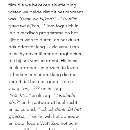
film die we bekeken als afleiding 
wisten we beide dat dit het moment 
was. 
"Gaan we kijken?" - "Tuurlijk 
gaan we kijken,.."
 Tom logt zich in 
in z'n medisch programma en het 
lijkt eeuwen te duren, en het duurt 
ook effectief lang. Ik zie vanuit mn 
bijna hyperventilerende ooghoeken 
dat hij het verslag opent. Hij leest, 
en ik probeer zijn gezicht te lezen. 
Ik herken een uitdrukking die me 
vertelt dat het niet goed is en ik 
vraag 
"en,...???'
 en hij zegt; 
"Wacht,..."
 en ik zeg: 
"'t Is slecht 
eh..?"
 en hij antwoordt heel zacht 
en aarzelend: 
"...Ik,..ik denk dat het 
goed is,..."
 en hij wilt het opnieuw 
en beter lezen. Wat? Zou het echt 