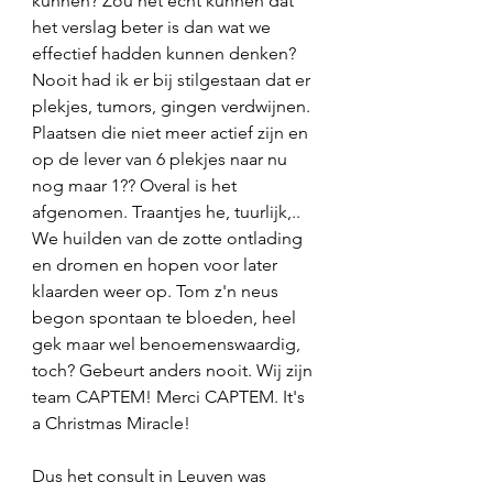
kunnen? Zou het echt kunnen dat 
het verslag beter is dan wat we 
effectief hadden kunnen denken? 
Nooit had ik er bij stilgestaan dat er 
plekjes, tumors, gingen verdwijnen. 
Plaatsen die niet meer actief zijn en 
op de lever van 6 plekjes naar nu 
nog maar 1?? Overal is het 
afgenomen. Traantjes he, tuurlijk,.. 
We huilden van de zotte ontlading 
en dromen en hopen voor later 
klaarden weer op. Tom z'n neus 
begon spontaan te bloeden, heel 
gek maar wel benoemenswaardig, 
toch? Gebeurt anders nooit. Wij zijn 
team CAPTEM! Merci CAPTEM. It's 
a Christmas Miracle! 
Dus het consult in Leuven was 