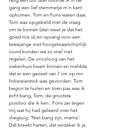
Nog een uur later hoorde ik in de 
gang een lief stemmetje m’n kant 
opkomen. Tom en Fons waren daar, 
Tom was opgebeld met de vraag 
om te komen (dan weet je dat het 
goed mis is) en opvang voor een 
tweejarige met hoogstwaarschijnlijk 
covid konden we zo snel niet 
regelen. De oncoloog van het 
ziekenhuis kwam binnen en meldde 
dat er een gezwel van 7 cm op mn 
linkereierstok was gevonden. Tom 
begon te huilen en toen pas was ik 
echt bang, Tom, de grootste 
positivo die ik ken.. Fons zei tegen 
mij wat hij had geleerd over het 
vliegtuig; ‘Niet bang zijn, mama’. 
Dat breekt harten, dat verzeker ik je.