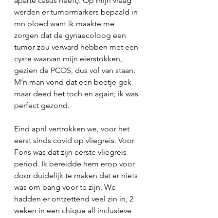
aparte casus heeft). Op mijn vraag 
werden er tumormarkers bepaald in 
mn bloed want ik maakte me 
zorgen dat de gynaecoloog een 
tumor zou verward hebben met een 
cyste waarvan mijn eierstokken, 
gezien de PCOS, dus vol van staan. 
M’n man vond dat een beetje gek 
maar deed het toch en again; ik was 
perfect gezond. 
Eind april vertrokken we, voor het 
eerst sinds covid op vliegreis. Voor 
Fons was dat zijn eerste vliegreis 
period. Ik bereidde hem erop voor 
door duidelijk te maken dat er niets 
was om bang voor te zijn. We 
hadden er ontzettend veel zin in, 2 
weken in een chique all inclusieve 