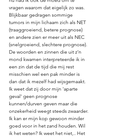
nu had ik ook de moed om te 
vragen waarom dat eigelijk zo was. 
Blijkbaar gedragen sommige 
tumors in mijn lichaam zich als NET 
(traaggroeiend, betere prognose) 
en andere zien er meer uit als NEC 
(snelgroeiend, slechtere prognose). 
De woorden en zinnen die uit z'n 
mond kwamen interpreteerde ik in 
een zin dat de tijd die mij rest 
misschien wel een pak minder is 
dan dat ik mezelf had wijsgemaakt. 
Ik weet dat zij door mijn 'aparte 
geval' geen prognose 
kunnen/durven geven maar die 
onzekerheid weegt steeds zwaarder.
Ik kan er mijn kop gewoon minder 
goed voor in het zand houden. Wil 
ik het weten? Ik weet het niet,.. Het 